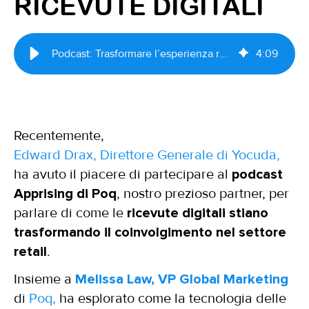
RICEVUTE DIGITALI
Podcast: Trasformare l’esperienza retail con le ricevute digitali
4
:
09
Recentemente,
Edward Drax, Direttore Generale di Yocuda,
ha avuto il piacere di partecipare al
podcast
Apprising di Poq
, nostro prezioso partner, per
parlare di come le
ricevute digitali stiano
trasformando il coinvolgimento nel settore
retail
.
Insieme a
Melissa Law, VP Global Marketing
di
Poq,
ha esplorato come la tecnologia delle