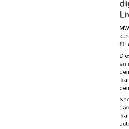
di
Li
MWC
kun
für
Die
erm
dem
Tra
den
Nac
dar
Tra
aut