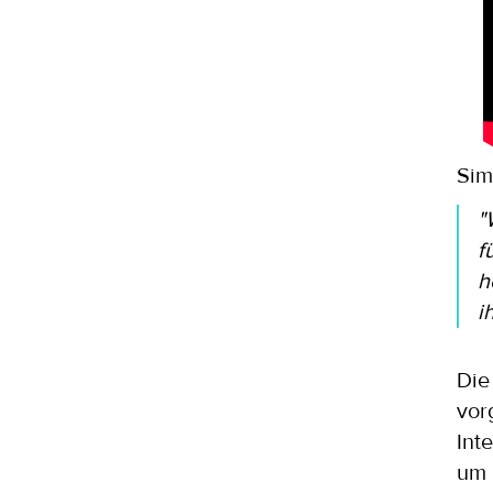
Sim
"
f
h
i
Die
vor
Int
um 