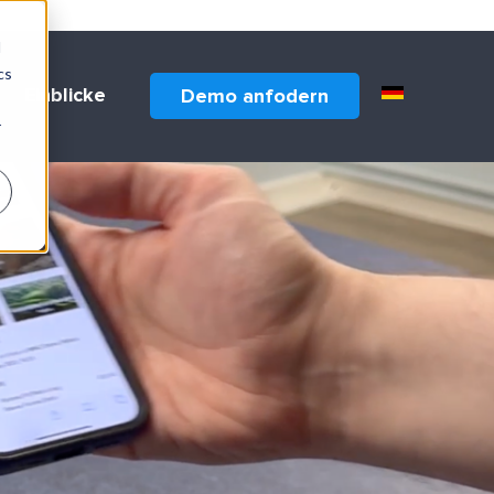
d
cs
Einblicke
Demo anfodern
r