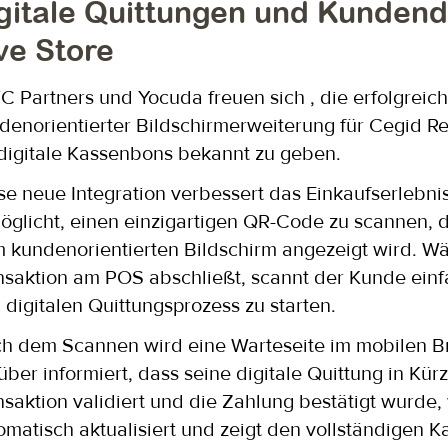
gitale Quittungen und Kundendi
ve Store
 Partners und
Yocuda
freuen
sich
, die erfolgrei
denorientierter Bildschirmerweiterung für Cegid R
 digitale Kassenbons bekannt zu geben.
se neue Integration verbessert das Einkaufserlebn
öglicht, einen einzigartigen QR-Code zu scannen, 
 kundenorientierten Bildschirm angezeigt wird. W
nsaktion am POS abschließt, scannt der Kunde ein
 digitalen Quittungsprozess zu starten.
h dem Scannen wird eine Warteseite im mobilen Br
über informiert, dass seine digitale Quittung in Kü
nsaktion validiert und die Zahlung bestätigt wurde
omatisch aktualisiert und zeigt den vollständigen 