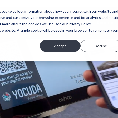
sed to collect information about how you interact with our website an
rove and customize your browsing experience and for analytics and metri
eite
Warum Yocuda ?
Lösungen
Kunden
t more about the cookies we use, see our Privacy Policy.
is website. A single cookie will be used in your browser to remember you
Accept
Decline