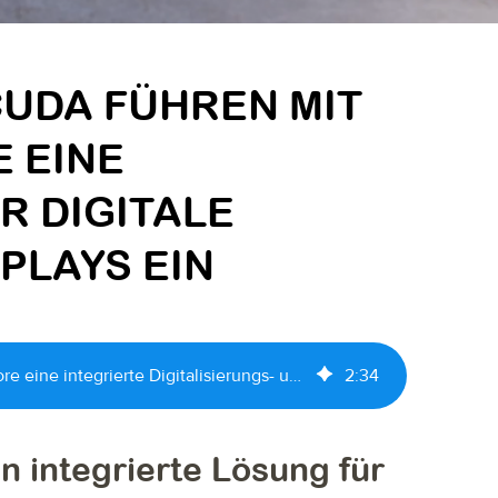
UDA FÜHREN MIT
E EINE
R DIGITALE
PLAYS EIN
MWC Partners und Yocuda lancieren mit Cegid Retail Live Store eine integrierte Digitalisierungs- und Displaylösung für Kunden
2
:
34
 integrierte Lösung für