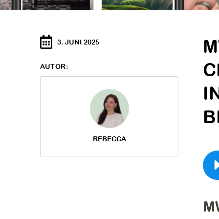
M
3. JUNI 2025
C
AUTOR:
I
B
REBECCA
MW